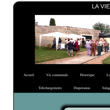
LA VI
Accueil
Vie communale
Historique
Le
Téléchargements
Diaporamas
Salag